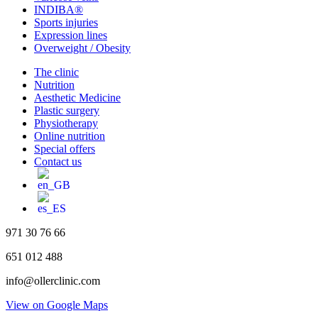
INDIBA®
Sports injuries
Expression lines
Overweight / Obesity
Close
The clinic
Menu
Nutrition
Aesthetic Medicine
Plastic surgery
Physiotherapy
Online nutrition
Special offers
Contact us
971 30 76 66
651 012 488
info@ollerclinic.com
View on Google Maps