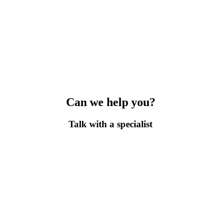
n embargo, las sesiones individuales suelen tener una duración aproxima
do una patología que le haya supuesto una inmovilización prolongada, u
 deportiva.
Can we help you?
Talk with a specialist