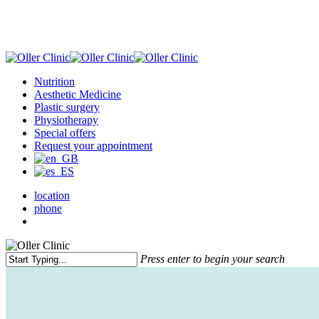
Skip
to
main
content
Menu
Nutrition
Aesthetic Medicine
Plastic surgery
Physiotherapy
Special offers
Request your appointment
location
phone
Menu
Press enter to begin your search
Close
Search