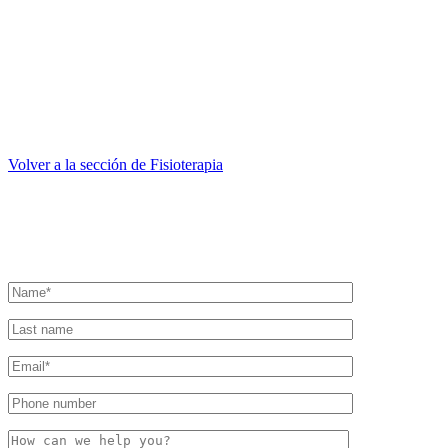
La duración vendrá definida por la propia lesión de cada paciente, si
¿Quién se beneficia de este tratamiento?
Corredores, nadadores, ciclistas o toda aquella persona que haya teni
un problema que no le permita un rendimiento óptimo para la práctica
Volver a la sección de Fisioterapia