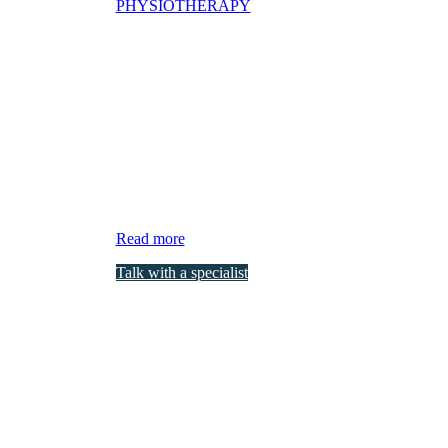
PHYSIOTHERAPY
Rehabilitación Deportiv
¿Qué es?
La Rehabilitación Deportiva tiene como objetivo princi
persona su máxima funcionalidad . Otro objetivo de e
Así mismo, conseguimos preparar, prevenir y recupera
musculoesquelético.
Read more
Talk with a specialist
¿En qué consiste?
Se llevarán a cabo las técnicas necesarias que ayuden a mejorar la ev
lesiones y en función de la evolución de cada paciente.
Duración aprox. del tratamiento