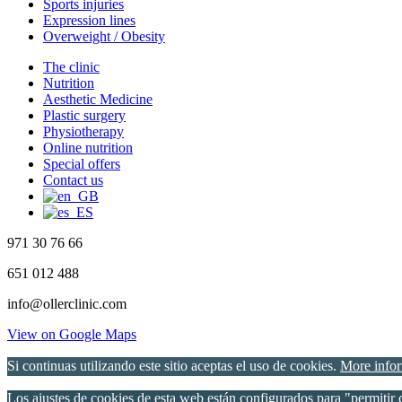
Sports injuries
Expression lines
Overweight / Obesity
Close
The clinic
Menu
Nutrition
Aesthetic Medicine
Plastic surgery
Physiotherapy
Online nutrition
Special offers
Contact us
971 30 76 66
651 012 488
info@ollerclinic.com
View on Google Maps
Si continuas utilizando este sitio aceptas el uso de cookies.
More info
Los ajustes de cookies de esta web están configurados para "permitir c