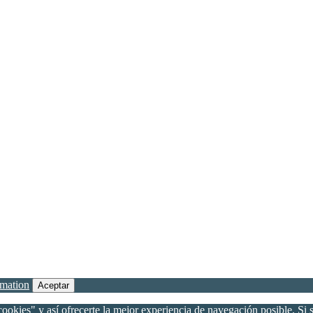
rmation
Aceptar
ookies" y así ofrecerte la mejor experiencia de navegación posible. Si s