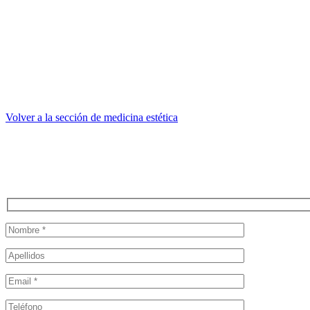
. Arrugas labiales y peribucales
. Surcos nasogenianos
. Arrugas perioculares (patas de gallo)
La media de duración del Ácido Hialurónico oscila entre uno o dos a
Se trata de una sustancia segura, sin embargo, tras su aplicación es po
irritaciones que desaparecen entre las 48 o 72 horas aproximadamente
Volver a la sección de medicina estética