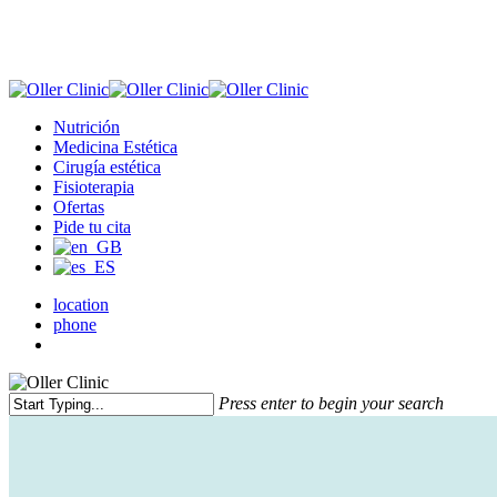
Skip
to
main
content
Menu
Nutrición
Medicina Estética
Cirugía estética
Fisioterapia
Ofertas
Pide tu cita
location
phone
Menu
Press enter to begin your search
Close
Search