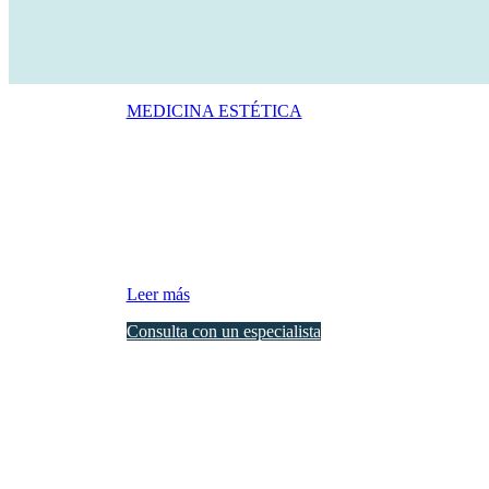
MEDICINA ESTÉTICA
Rellenos faciales y corr
La pérdida de colágeno y elastina, ocasionada por el 
Una de las técnicas más efectivas para corregir las ar
que con ello se consigue aumentar el volumen e hidra
Leer más
Consulta con un especialista
Las principales propiedades del ácido hialurónico es su gran capacidad
siendo sistemática.
Esta sustancia se inyecta en las zonas y cantidades necesarias según la
Las zonas más comunes en las que se aplica son:
. Contorno y comisura de labios
. Volumen labial y pómulos