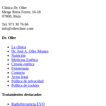
Clínica Dr. Oller
Metge Riera Ferrer, 16-18
07800, Ibiza
Tel. 971 30 76 66
info@ollerclinic.com
Dr. Oller
La clínica
Dr. José A. Oller Montes
Nutrición
Medicina Estética
Cirugía estética
Fisioterapia
Contacto
Aviso legal
Política de privacidad
Política de cookies
Tratamientos destacados
Radiofrecuencia EVO