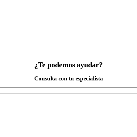
ños.
sible percibir ciertos efectos como aumento de la sensibilidad, ligeras mo
.
¿Te podemos ayudar?
Consulta con tu especialista