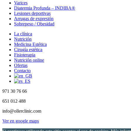
Varices
Diatermia Profunda – INDIBA®
Lesiones deportivas
Arrugas de expresión
Sobrepeso / Obesidad
Close
La clínica
Menu
Nutrición
Medicina Estética
Cirugía estética
Fisioterapia
Nutrición online
Ofertas
Contacto
971 30 76 66
651 012 488
info@ollerclinic.com
Ver en google maps